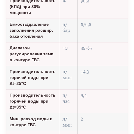
Производительность
%
90,2
(КПД) при 30%
мощности
Емкость/давление
л/
8/0,8
заполнения расшир.
бар
бака отопления
Диапазон
°С
35-65
регулирования темп.
в контуре ГВС
Производительность
л/
14,3
горячей воды при
мин
Δt=25°С
Производительность
л/
9,4
горячей воды при
час
Δt=35°С
Мин. расход воды в
л/
2
контуре ГВС
мин