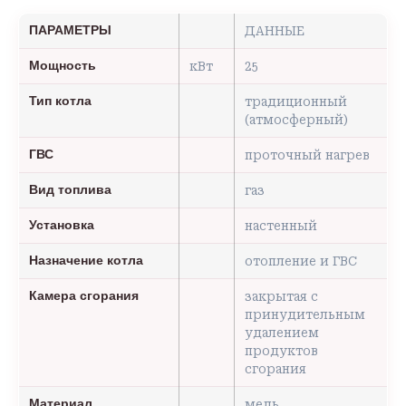
ПАРАМЕТРЫ
ДАННЫЕ
Мощность
кВт
25
Тип котла
традиционный
(атмосферный)
ГВС
проточный нагрев
Вид топлива
газ
Установка
настенный
Назначение котла
отопление и ГВС
Камера сгорания
закрытая с
принудительным
удалением
продуктов
сгорания
Материал
медь