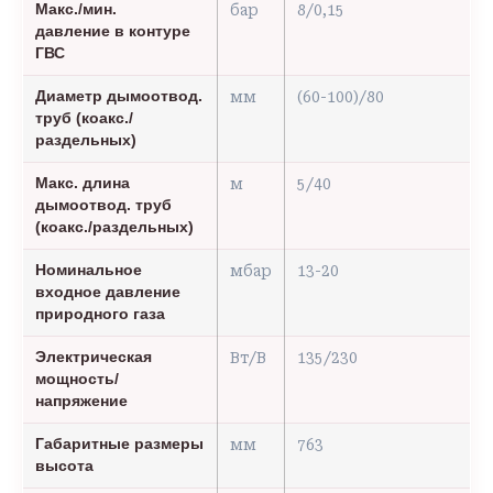
Макс./мин.
бар
8/0,15
давление в контуре
ГВС
Диаметр дымоотвод.
мм
(60-100)/80
труб (коакс./
раздельных)
Макс. длина
м
5/40
дымоотвод. труб
(коакс./раздельных)
Номинальное
мбар
13-20
входное давление
природного газа
Электрическая
Вт/В
135/230
мощность/
напряжение
Габаритные размеры
мм
763
высота