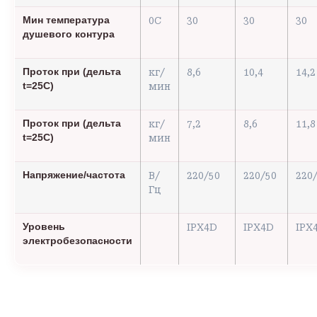
Мин температура
0С
30
30
30
душевого контура
Проток при (дельта
кг/
8,6
10,4
14,2
t=25C)
мин
Проток при (дельта
кг/
7,2
8,6
11,8
t=25C)
мин
Напряжение/частота
В/
220/50
220/50
220
Гц
Уровень
IPX4D
IPX4D
IPX
электробезопасности