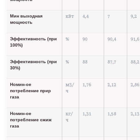
Мин выходная
кВт
4,4
7
9,2
мощность
Эффективность (при
%
90
90,4
91,6
100%)
Эффективность (при
%
88
87,7
88,2
30%)
Номин-ое
м3/
1,76
2,12
2,86
потребление прир
ч
газа
Номин-ое
кг/
1,31
1,58
2,13
потребление сжиж
ч
газа