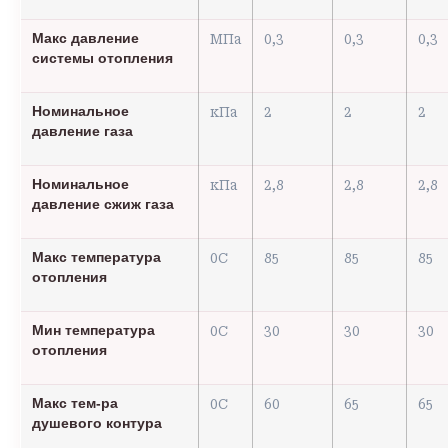
Макс давление
МПа
0,3
0,3
0,3
системы отопления
Номинальное
кПа
2
2
2
давление газа
Номинальное
кПа
2,8
2,8
2,8
давление сжиж газа
Макс температура
0С
85
85
85
отопления
Мин температура
0С
30
30
30
отопления
Макс тем-ра
0С
60
65
65
душевого контура