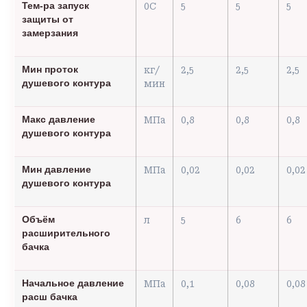
Тем-ра запуск
0С
5
5
5
защиты от
замерзания
Мин проток
кг/
2,5
2,5
2,5
душевого контура
мин
Макс давление
МПа
0,8
0,8
0,8
душевого контура
Мин давление
МПа
0,02
0,02
0,02
душевого контура
Объём
л
5
6
6
расширительного
бачка
Начальное давление
МПа
0,1
0,08
0,08
расш бачка