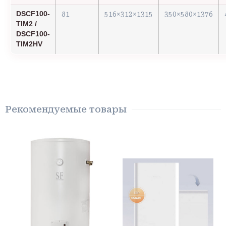
DSCF100-
81
516×312×1315
350×580×1376
TIM2 /
DSCF100-
TIM2HV
Рекомендуемые товары