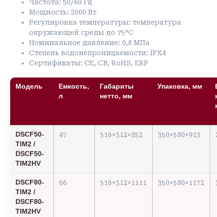
Частота: 50/60 Гц
Мощность: 2000 Вт
Регулировка температуры: температура
окружающей среды до 75°C
Номинальное давление: 0,8 МПа
Степень водонепроницаемости: IPX4
Сертификаты: CE, CB, RoHS, ERP
Модель
Емкость,
Габариты
Упаковка, мм
л
нетто, мм
DSCF50-
47
516×312×852
350×580×913
TIM2 /
DSCF50-
TIM2HV
DSCF80-
66
516×312×1111
350×580×1172
TIM2 /
DSCF80-
TIM2HV